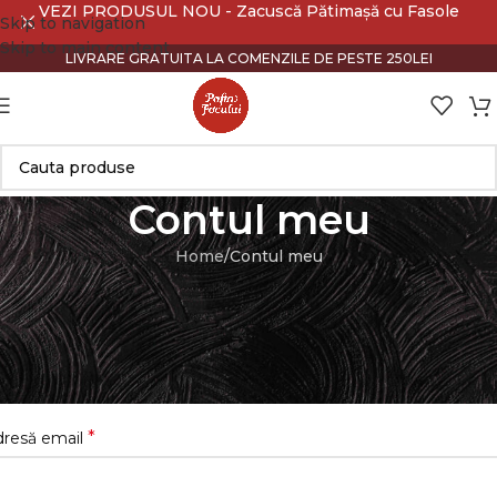
VEZI PRODUSUL NOU - Zacuscă Pătimașă cu Fasole
Skip to navigation
Skip to main content
LIVRARE GRATUITA LA COMENZILE DE PESTE 250LEI
Contul meu
Home
Contul meu
nregistrare
*
ume utilizator
*
dresă email