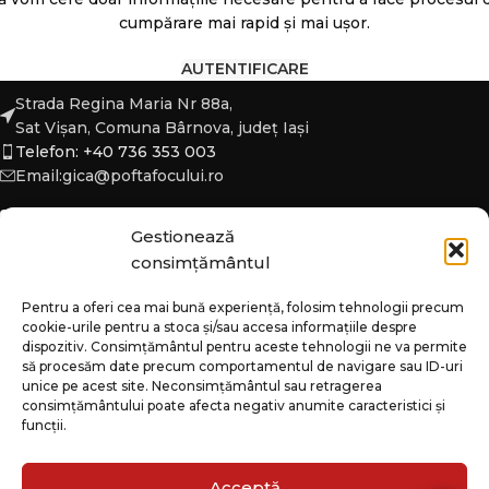
cumpărare mai rapid și mai ușor.
AUTENTIFICARE
Strada Regina Maria Nr 88a,
Sat Vișan, Comuna Bârnova, județ Iași
Telefon: +40 736 353 003
Email:gica@poftafocului.ro
Gestionează
consimțământul
DESPRE
Pentru a oferi cea mai bună experiență, folosim tehnologii precum
cookie-urile pentru a stoca și/sau accesa informațiile despre
CATEGORII
dispozitiv. Consimțământul pentru aceste tehnologii ne va permite
să procesăm date precum comportamentul de navigare sau ID-uri
INFO
unice pe acest site. Neconsimțământul sau retragerea
consimțământului poate afecta negativ anumite caracteristici și
funcții.
Acceptă