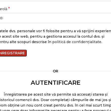
*
arolă
tele dvs. personale vor fi folosite pentru a vă sprijini experie
 acest site web, pentru a gestiona accesul la contul dvs. și
ntru alte scopuri descrise în
politică de confidențialitate
.
ÎNREGISTRARE
OR
AUTENTIFICARE
Înregistrarea pe acest site vă permite să accesați starea și
istoricul comenzii dvs. Doar completați câmpurile de mai jos ș
vom obține un nou cont creat pentru dvs. în cel mai scurt timp
ă vom cere doar informațiile necesare pentru a face procesul 