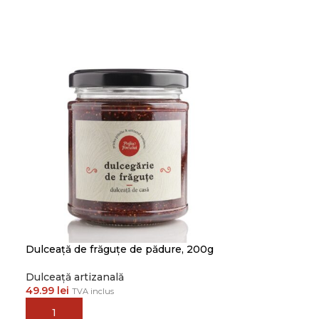
Dulceață de frăguțe de pădure, 200g
Dulceață artizanală
49.99
lei
TVA inclus
ADAUGĂ ÎN COȘ