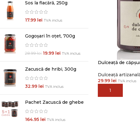
Sos la flacără, 250g
17.99
lei
TVA inclus
Gogoșari în oțet, 700g
19.99
lei
28.99
lei
TVA inclus
Dulceață de căpșu
Zacuscă de hribi, 300g
Dulceață artizanal
29.99
lei
TVA inclus
32.99
lei
TVA inclus
ADAUGĂ ÎN COȘ
Pachet Zacuscă de ghebe
164.95
lei
TVA inclus