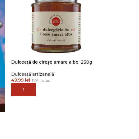
Dulceață de cireșe amare albe, 230g
Dulceață artizanală
49.99
lei
TVA inclus
ADAUGĂ ÎN COȘ