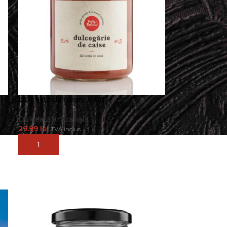
Dulceață de caise, 350g
Dulceață artizanală
29.99
lei
TVA inclus
ADAUGĂ ÎN COȘ