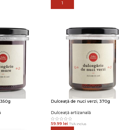
ADAUGĂ ÎN COȘ
 350g
Dulceață de nuci verzi, 370g
ă
Dulceață artizanală
59.99
lei
TVA inclus