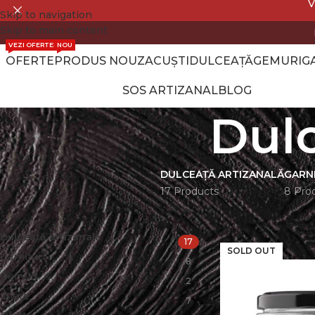
V
Skip to navigation
Skip to main content
VEZI OFERTELE
NOU
OFERTE
PRODUS NOU
ZACUȘTI
DULCEAȚĂ
GEMURI
G
SOS ARTIZANAL
BLOG
Dulc
DULCEAȚĂ ARTIZANALĂ
GARN
17 Products
8 Pro
CATEGORII
Prima pagină
Dulc
Dulceață artizanală
17
SOLD OUT
Garnituri
8
Gemuri
2
Miere
7