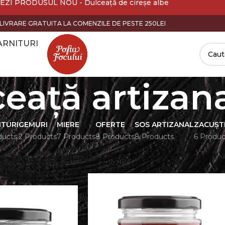
EZI PRODUSUL NOU - Dulceață de cireșe albe
LIVRARE GRATUITA LA COMENZILE DE PESTE 250LEI
ARNITURI
eață artizan
ITURI
GEMURI
MIERE
OFERTE
SOS ARTIZANAL
ZACUȘT
ducts
2 Products
7 Products
8 Products
8 Products
6 Produc
eață artizanală
Show
9
12