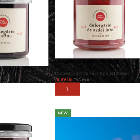
Dulceață de ardei iute, 200g
de pădure, 350g
Dulceață artizanală
,
Sos artizanal
19.99
lei
TVA inclus
ă
ADAUGĂ ÎN COȘ
T
NEW