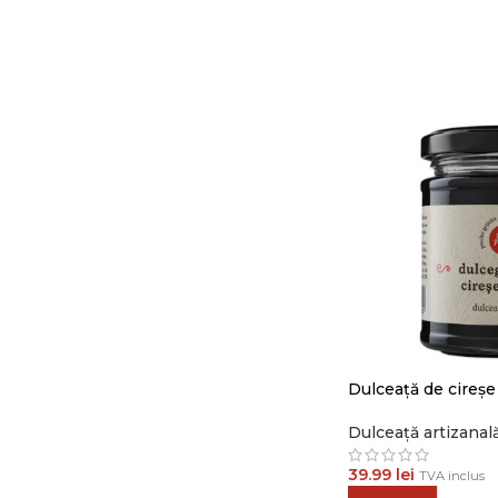
Dulceață de cireș
Dulceață artizanal
39.99
lei
TVA inclus