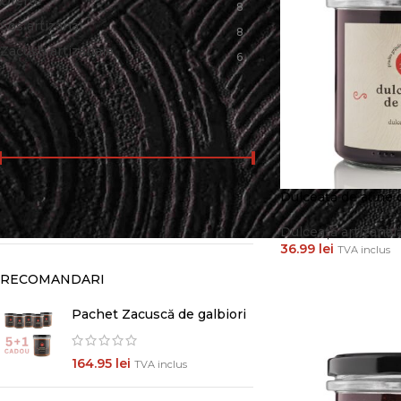
Oferte
8
Sos artizanal
8
Zacuști artizanale
6
PRET
Dulceață de afine 
Preț:
10 lei
—
70 lei
FILTREAZĂ
Dulceață artizanal
36.99
lei
TVA inclus
CITEȘTE MAI MUL
RECOMANDARI
Pachet Zacuscă de galbiori
164.95
lei
TVA inclus