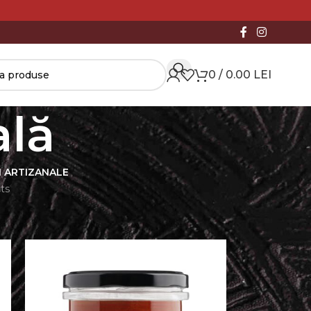
0
/
0.00
LEI
ală
I ARTIZANALE
ts
18
24