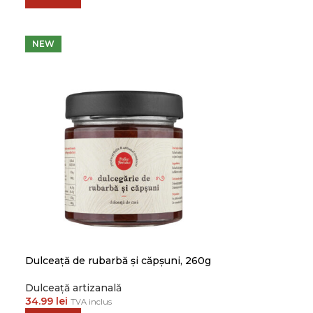
NEW
Dulceață de rubarbă și căpșuni, 260g
Dulceață artizanală
34.99
lei
TVA inclus