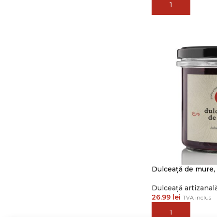
ADAUGĂ ÎN COȘ
Dulceață de mure,
Dulceață artizanal
26.99
lei
TVA inclus
ADAUGĂ ÎN COȘ