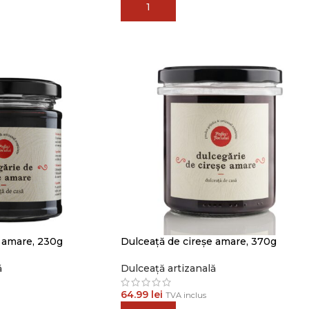
ADAUGĂ ÎN COȘ
e amare, 230g
Dulceață de cireșe amare, 370g
ă
Dulceață artizanală
64.99
lei
TVA inclus