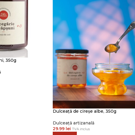
ni, 350g
ă
Dulceață de cireșe albe, 350g
Dulceață artizanală
29.99
lei
TVA inclus