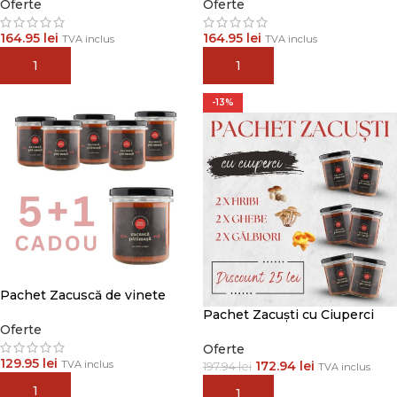
Oferte
Oferte
164.95
lei
164.95
lei
TVA inclus
TVA inclus
ADAUGĂ ÎN COȘ
ADAUGĂ ÎN COȘ
-13%
Pachet Zacuscă de vinete
Pachet Zacuști cu Ciuperci
Oferte
Oferte
129.95
lei
TVA inclus
172.94
lei
197.94
lei
TVA inclus
ADAUGĂ ÎN COȘ
ADAUGĂ ÎN COȘ