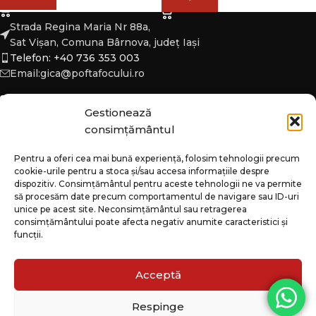
Strada Regina Maria Nr 88a,
Sat Vișan, Comuna Bârnova, județ Iași
Telefon: +40 736 353 003
Email:gica@poftafocului.ro
Gestionează
consimțământul
DESPRE
Pentru a oferi cea mai bună experiență, folosim tehnologii precum
cookie-urile pentru a stoca și/sau accesa informațiile despre
CATEGORII
dispozitiv. Consimțământul pentru aceste tehnologii ne va permite
să procesăm date precum comportamentul de navigare sau ID-uri
INFO
unice pe acest site. Neconsimțământul sau retragerea
consimțământului poate afecta negativ anumite caracteristici și
funcții.
Acceptă
Respinge