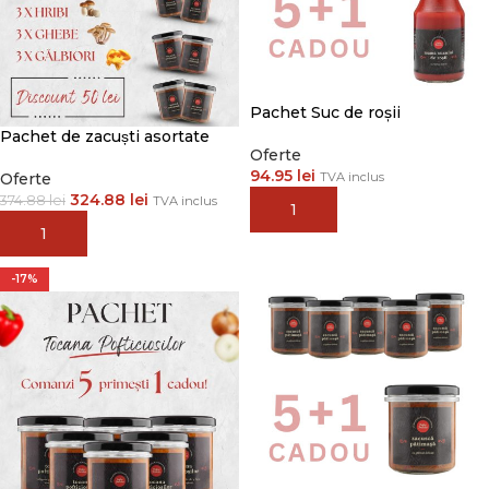
Pachet Suc de roșii
Pachet de zacuști asortate
Oferte
94.95
lei
Oferte
TVA inclus
324.88
lei
374.88
lei
TVA inclus
ADAUGĂ ÎN COȘ
ADAUGĂ ÎN COȘ
-17%