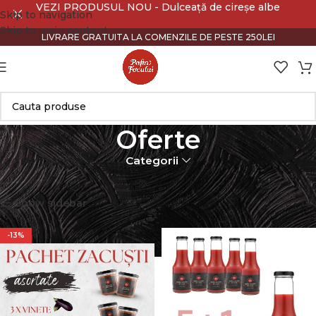
VEZI PRODUSUL NOU - Dulceață de cireșe albe
Skip to navigation
Skip to main content
LIVRARE GRATUITA LA COMENZILE DE PESTE 250LEI
Oferte
Categorii
Prima pagină
Oferte
Afișez toate cele 8 rezultate
Show sidebar
-13%