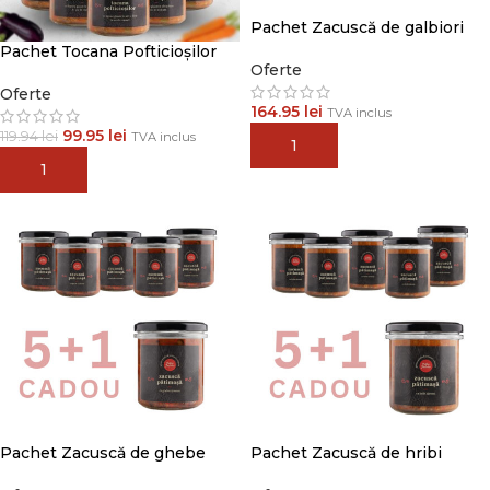
Pachet Zacuscă de galbiori
Pachet Tocana Pofticioșilor
Oferte
Oferte
164.95
lei
TVA inclus
99.95
lei
119.94
lei
TVA inclus
ADAUGĂ ÎN COȘ
ADAUGĂ ÎN COȘ
Pachet Zacuscă de ghebe
Pachet Zacuscă de hribi