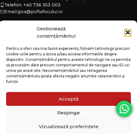
Telefon: +40 736 353 003
Email:gica@poftafocului.ro
Gestionează
consimțământul
DESPRE
Pentru a oferi cea mai bună experiență, folosim tehnologii precum
cookie-urile pentru a stoca și/sau accesa informațiile despre
CATEGORII
dispozitiv. Consimțământul pentru aceste tehnologii ne va permite
să procesăm date precum comportamentul de navigare sau ID-uri
INFO
unice pe acest site. Neconsimțământul sau retragerea
consimțământului poate afecta negativ anumite caracteristici și
funcții.
Acceptă
Respinge
Vizualizează preferințele
© 2026
Pofta Focului
. All rights reserved