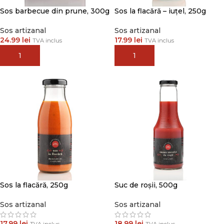
Sos barbecue din prune, 300g
Sos la flacără – iuțel, 250g
Sos artizanal
Sos artizanal
24.99
lei
17.99
lei
TVA inclus
TVA inclus
ADAUGĂ ÎN COȘ
ADAUGĂ ÎN COȘ
Sos la flacără, 250g
Suc de roșii, 500g
Sos artizanal
Sos artizanal
17.99
lei
18.99
lei