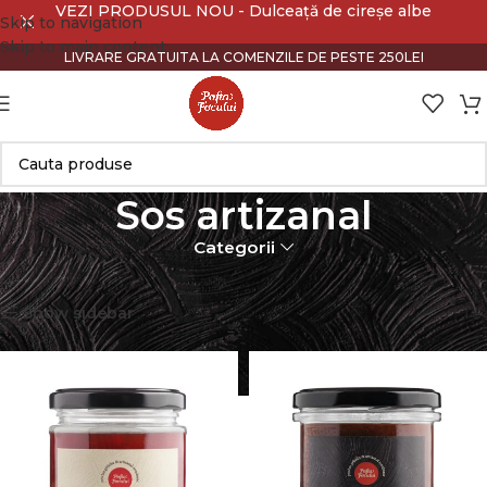
VEZI PRODUSUL NOU - Dulceață de cireșe albe
Skip to navigation
Skip to main content
LIVRARE GRATUITA LA COMENZILE DE PESTE 250LEI
Sos artizanal
Categorii
Prima pagină
Sos artizanal
Afișez toate cele 8 rezultate
Show sidebar