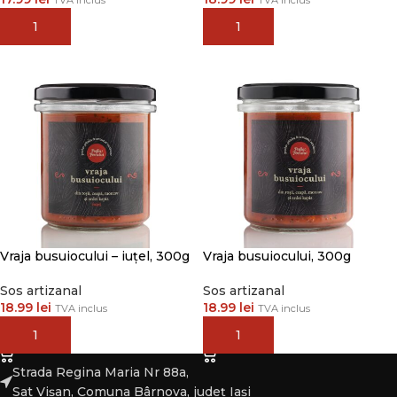
TVA inclus
TVA inclus
ADAUGĂ ÎN COȘ
ADAUGĂ ÎN COȘ
Vraja busuiocului – iuțel, 300g
Vraja busuiocului, 300g
Sos artizanal
Sos artizanal
18.99
lei
18.99
lei
TVA inclus
TVA inclus
ADAUGĂ ÎN COȘ
ADAUGĂ ÎN COȘ
Strada Regina Maria Nr 88a,
Sat Vișan, Comuna Bârnova, județ Iași