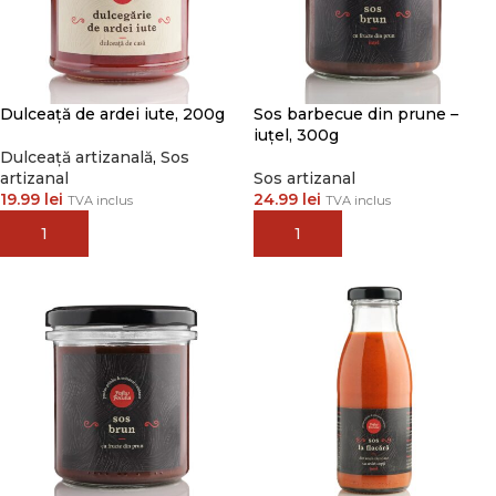
Dulceață de ardei iute, 200g
Sos barbecue din prune –
iuțel, 300g
Dulceață artizanală
,
Sos
artizanal
Sos artizanal
19.99
lei
24.99
lei
TVA inclus
TVA inclus
ADAUGĂ ÎN COȘ
ADAUGĂ ÎN COȘ