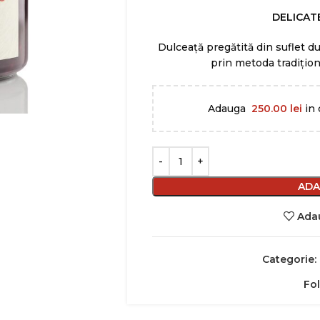
DELICAT
Dulceață pregătită din suflet dul
prin metoda tradițion
Adauga
250.00
lei
in 
ADA
Adau
Categorie:
Fo