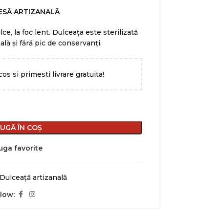
ESĂ ARTIZANALĂ
ce, la foc lent. Dulceața este sterilizată
ală și fără pic de conservanți.
cos si primesti livrare gratuita!
UGĂ ÎN COȘ
ga favorite
Dulceață artizanală
llow: