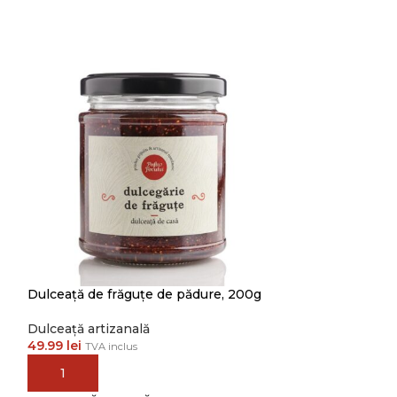
NEW
Dulceață de frăguțe de pădure, 200g
Dulceață de rub
Dulceață artizanală
49.99
lei
TVA inclus
Dulceață artiza
34.99
lei
TVA inc
ADAUGĂ ÎN COȘ
ADAUGĂ ÎN C