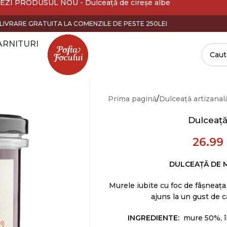
EZI PRODUSUL NOU - Dulceață de cireșe albe
LIVRARE GRATUITA LA COMENZILE DE PESTE 250LEI
ARNITURI
Prima pagină
Dulceață artizanal
Dulceață
26.99
DULCEAȚĂ DE M
Murele iubite cu foc de fâșneața 
ajuns la un gust de c
INGREDIENTE:
mure 50%, în