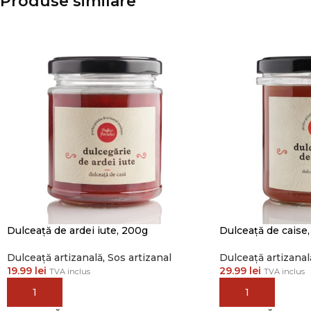
Produse similare
Dulceață de ardei iute, 200g
Dulceață de caise
Dulceață artizanală
,
Sos artizanal
Dulceață artizanal
19.99
lei
29.99
lei
TVA inclus
TVA inclus
ADAUGĂ ÎN COȘ
ADAUGĂ ÎN COȘ