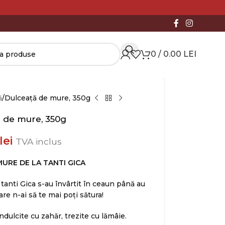
0
/
0.00
LEI
ă
Dulceață de mure, 350g
 de mure, 350g
lei
TVA inclus
URE DE LA TANTI GICA
tanti Gica s-au învârtit în ceaun până au
are n-ai să te mai poți sătura!
dulcite cu zahăr, trezite cu lămâie.