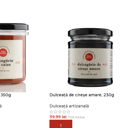
, 350g
Dulceață de cireșe amare, 230g
ă
Dulceață artizanală
39.99
lei
TVA inclus
ADAUGĂ ÎN COȘ