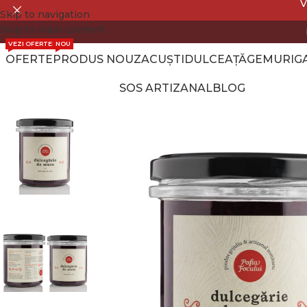
V
Skip to navigation
Skip to main content
VEZI OFERTELE
NOU
OFERTE
PRODUS NOU
ZACUȘTI
DULCEAȚĂ
GEMURI
G
SOS ARTIZANAL
BLOG