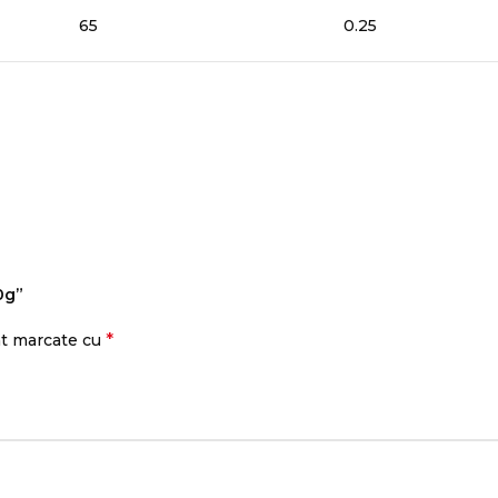
65
0.25
0g”
*
nt marcate cu