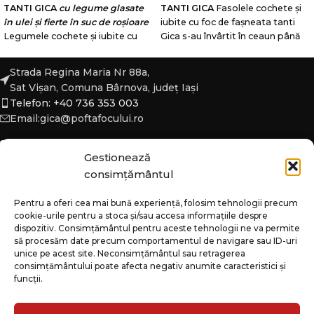
TANTI GICA
cu legume glasate
TANTI GICA
Fasolele cochete și
în ulei și fierte în suc de roșioare
iubite cu foc de fașneata tanti
Legumele cochete și iubite cu
Gica s-au învârtit în ceaun până
foc de fâșneața tanti Gica s-au
au ajuns la un gust de care n-ai
învărtit în ceaun până au ajuns la
să te mai poți sătura!
Strada Regina Maria Nr 88a,
un gust de care n-ai să te mai
INGREDIENTE:
ardei kapia copt
Sat Vișan, Comuna Bârnova, județ Iași
poți sătura!
INGREDIENTE:
ceapă
(55%), ceapă bărbătoasă, fasole
Telefon: +40 736 353 003
bărbătoasă, roșioare zdravene,
drăgălașă (15%), suc de roșioare,
Email:gica@poftafocului.ro
gogoșari vârtoși, ardei grăsuți,
prinse-n joc cu ulei de floarea
morcovel, orez voinic, prinse-n
soarelui și sare. Țara de origine a
joc cu ulei și sare.
DELICATESĂ
ingredientelor: România.
Gestionează
ARTIZANALĂ
Legumele sunt
DELICATESĂ ARTIZANALĂ
Ardeii
consimțământul
coapte pe-ndelete la foc de
sunt copți pe-ndelete la foc de
lemne. Tocana este sterilizată
lemne. Zacusca este sterilizată
DESPRE
Pentru a oferi cea mai bună experiență, folosim tehnologii precum
prin metoda tradițională și fără
prin metoda tradițională și fără
cookie-urile pentru a stoca și/sau accesa informațiile despre
pic de conservanți.
pic de conservanți.
CATEGORII
dispozitiv. Consimțământul pentru aceste tehnologii ne va permite
să procesăm date precum comportamentul de navigare sau ID-uri
INFO
unice pe acest site. Neconsimțământul sau retragerea
consimțământului poate afecta negativ anumite caracteristici și
funcții.