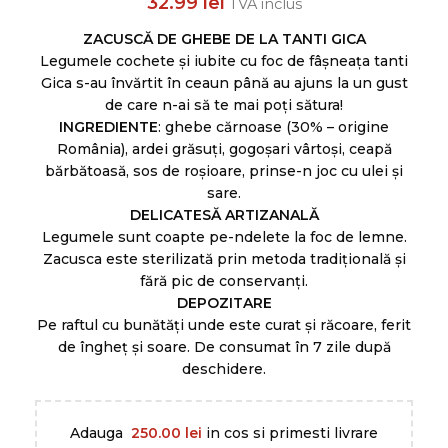
32.99
lei
TVA inclus
ZACUSCĂ DE GHEBE DE LA TANTI GICA
Legumele cochete și iubite cu foc de fâșneața tanti
Gica s-au învărtit în ceaun până au ajuns la un gust
de care n-ai să te mai poți sătura!
INGREDIENTE
: ghebe cărnoase (30% – origine
România), ardei grăsuți, gogoșari vârtoși, ceapă
bărbătoasă, sos de roșioare, prinse-n joc cu ulei și
sare.
DELICATESĂ ARTIZANALĂ
Legumele sunt coapte pe-ndelete la foc de lemne.
Zacusca este sterilizată prin metoda tradițională și
fără pic de conservanți.
DEPOZITARE
Pe raftul cu bunătăți unde este curat și răcoare, ferit
de îngheț și soare. De consumat în 7 zile după
deschidere.
Adauga
250.00
lei
in cos si primesti livrare