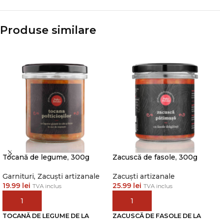
Produse similare
PRODUS NOU
Tocană de legume, 300g
Zacuscă de fasole, 300g
Garnituri
,
Zacuști artizanale
Zacuști artizanale
19.99
lei
25.99
lei
TVA inclus
TVA inclus
ADAUGĂ ÎN COȘ
ADAUGĂ ÎN COȘ
TOCANĂ DE LEGUME DE LA
ZACUSCĂ DE FASOLE DE LA