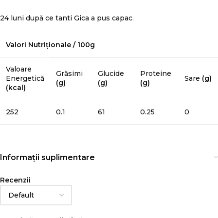
24 luni după ce tanti Gica a pus capac.
Valori Nutriționale / 100g
Valoare
Grăsimi
Glucide
Proteine
Energetică
Sare
(g)
(g)
(g)
(g)
(kcal)
252
0.1
61
0.25
0
Informații suplimentare
Recenzii