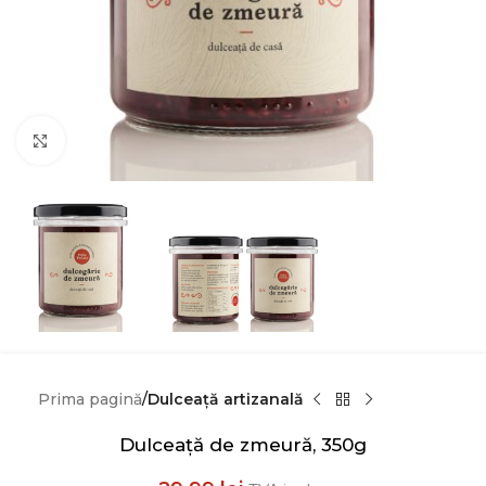
Click to enlarge
Prima pagină
Dulceață artizanală
Dulceață de zmeură, 350g