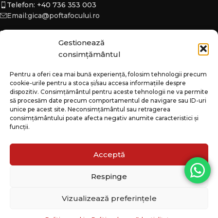
Telefon: +40 736 353 003
zahăr, treziți cu oțet.
din suflet dulce, la foc lent.
Email:gica@poftafocului.ro
DELICATESĂ ARTIZANALĂ
Dulceața este sterilizată prin
Dulceață pregătită din suflet
metoda tradițională și fără pic de
dulce, la foc lent. Dulceața este
conservanți.
Gestionează
sterilizată prin metoda
consimțământul
tradițională și fără pic de
conservanți.
DESPRE
Pentru a oferi cea mai bună experiență, folosim tehnologii precum
cookie-urile pentru a stoca și/sau accesa informațiile despre
CATEGORII
dispozitiv. Consimțământul pentru aceste tehnologii ne va permite
să procesăm date precum comportamentul de navigare sau ID-uri
INFO
unice pe acest site. Neconsimțământul sau retragerea
consimțământului poate afecta negativ anumite caracteristici și
funcții.
Acceptă
Respinge
Vizualizează preferințele
© 2026
Pofta Focului
. All rights reserved