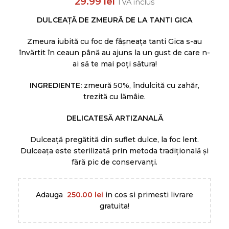
29.99
lei
TVA inclus
DULCEAȚĂ DE ZMEURĂ DE LA TANTI GICA
Zmeura iubită cu foc de fâșneața tanti Gica s-au
învărtit în ceaun până au ajuns la un gust de care n-
ai să te mai poți sătura!
INGREDIENTE:
zmeură 50%, îndulcită cu zahăr,
trezită cu lămâie.
DELICATESĂ ARTIZANALĂ
Dulceață pregătită din suflet dulce, la foc lent.
Dulceața este sterilizată prin metoda tradițională și
fără pic de conservanți.
Adauga
250.00
lei
in cos si primesti livrare
gratuita!