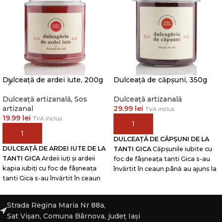
Dulceață de ardei iute, 200g
Dulceață de căpșuni, 350g
Dulceață artizanală
,
Sos
Dulceață artizanală
artizanal
29.99
lei
TVA inclus
19.99
lei
TVA inclus
ADAUGĂ ÎN COȘ
ADAUGĂ ÎN COȘ
DULCEAȚĂ DE CĂPȘUNI DE LA
DULCEAȚĂ DE ARDEI IUTE DE LA
TANTI GICA
Căpșunile iubite cu
TANTI GICA
Ardeii iuți și ardeii
foc de fâșneața tanti Gica s-au
kapia iubiți cu foc de fâșneața
învărtit în ceaun până au ajuns la
tanti Gica s-au învărtit în ceaun
un gust de care n-ai să te mai
până au ajuns la un gust de care
poți sătura!
INGREDIENTE:
n-ai să te mai poți sătura!
căpșuni 50%, îndulcite cu zahăr,
Strada Regina Maria Nr 88a,
INGREDIENTE:
ardei iuți 30% și
trezite cu lămâie.
DELICATESĂ
Sat Vișan, Comuna Bârnova, județ Iași
ardei kapia 30%, îndulciți cu
ARTIZANALĂ
Dulceață pregătită